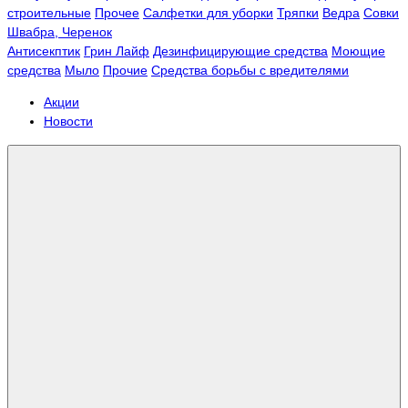
строительные
Прочее
Салфетки для уборки
Тряпки
Ведра
Совки
Швабра, Черенок
Антисекптик
Грин Лайф
Дезинфицирующие средства
Моющие
средства
Мыло
Прочие
Средства борьбы с вредителями
Акции
Новости