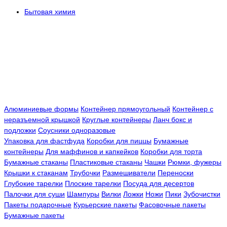
Бытовая химия
Алюминиевые формы
Контейнер прямоугольный
Контейнер с
неразъемной крышкой
Круглые контейнеры
Ланч бокс и
подложки
Соусники одноразовые
Упаковка для фастфуда
Коробки для пиццы
Бумажные
контейнеры
Для маффинов и капкейков
Коробки для торта
Бумажные стаканы
Пластиковые стаканы
Чашки
Рюмки, фужеры
Крышки к стаканам
Трубочки
Размешиватели
Переноски
Глубокие тарелки
Плоские тарелки
Посуда для десертов
Палочки для суши
Шампуры
Вилки
Ложки
Ножи
Пики
Зубочистки
Пакеты подарочные
Курьерские пакеты
Фасовочные пакеты
Бумажные пакеты