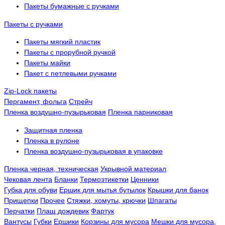
Пакеты бумажные с ручками
Пакеты с ручками
Пакеты мягкий пластик
Пакеты с прорубной ручкой
Пакеты майки
Пакет с петлевыми ручками
Zip-Lock пакеты
Пергамент, фольга
Стрейч
Пленка воздушно-пузырьковая
Пленка парниковая
Защитная пленка
Пленка в рулоне
Пленка воздушно-пузырьковая в упаковке
Пленка черная, техническая
Укрывной материал
Чековая лента
Бланки
Термоэтикетки
Ценники
Губка для обуви
Ершик для мытья бутылок
Крышки для банок
Прищепки
Прочее
Стяжки, хомуты, крючки
Шпагаты
Перчатки
Плащ дождевик
Фартук
Вантусы
Губки
Ершики
Корзины для мусора
Мешки для мусора,