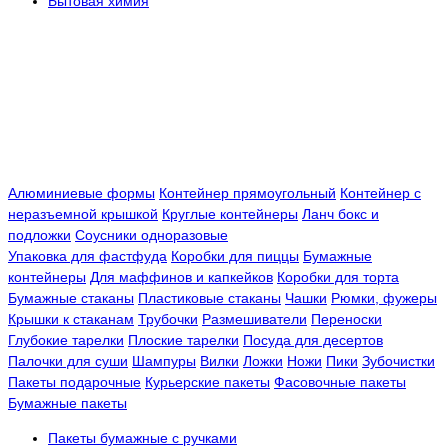
Бытовая химия
Алюминиевые формы
Контейнер прямоугольный
Контейнер с
неразъемной крышкой
Круглые контейнеры
Ланч бокс и
подложки
Соусники одноразовые
Упаковка для фастфуда
Коробки для пиццы
Бумажные
контейнеры
Для маффинов и капкейков
Коробки для торта
Бумажные стаканы
Пластиковые стаканы
Чашки
Рюмки, фужеры
Крышки к стаканам
Трубочки
Размешиватели
Переноски
Глубокие тарелки
Плоские тарелки
Посуда для десертов
Палочки для суши
Шампуры
Вилки
Ложки
Ножи
Пики
Зубочистки
Пакеты подарочные
Курьерские пакеты
Фасовочные пакеты
Бумажные пакеты
Пакеты бумажные с ручками