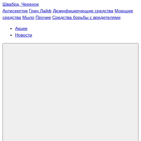
Швабра, Черенок
Антисекптик
Грин Лайф
Дезинфицирующие средства
Моющие
средства
Мыло
Прочие
Средства борьбы с вредителями
Акции
Новости