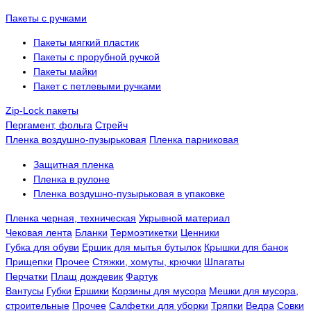
Пакеты с ручками
Пакеты мягкий пластик
Пакеты с прорубной ручкой
Пакеты майки
Пакет с петлевыми ручками
Zip-Lock пакеты
Пергамент, фольга
Стрейч
Пленка воздушно-пузырьковая
Пленка парниковая
Защитная пленка
Пленка в рулоне
Пленка воздушно-пузырьковая в упаковке
Пленка черная, техническая
Укрывной материал
Чековая лента
Бланки
Термоэтикетки
Ценники
Губка для обуви
Ершик для мытья бутылок
Крышки для банок
Прищепки
Прочее
Стяжки, хомуты, крючки
Шпагаты
Перчатки
Плащ дождевик
Фартук
Вантусы
Губки
Ершики
Корзины для мусора
Мешки для мусора,
строительные
Прочее
Салфетки для уборки
Тряпки
Ведра
Совки