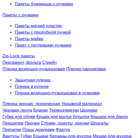
Пакеты бумажные с ручками
Пакеты с ручками
Пакеты мягкий пластик
Пакеты с прорубной ручкой
Пакеты майки
Пакет с петлевыми ручками
Zip-Lock пакеты
Пергамент, фольга
Стрейч
Пленка воздушно-пузырьковая
Пленка парниковая
Защитная пленка
Пленка в рулоне
Пленка воздушно-пузырьковая в упаковке
Пленка черная, техническая
Укрывной материал
Чековая лента
Бланки
Термоэтикетки
Ценники
Губка для обуви
Ершик для мытья бутылок
Крышки для банок
Прищепки
Прочее
Стяжки, хомуты, крючки
Шпагаты
Перчатки
Плащ дождевик
Фартук
Вантусы
Губки
Ершики
Корзины для мусора
Мешки для мусора,