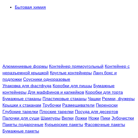
Бытовая химия
Алюминиевые формы
Контейнер прямоугольный
Контейнер с
неразъемной крышкой
Круглые контейнеры
Ланч бокс и
подложки
Соусники одноразовые
Упаковка для фастфуда
Коробки для пиццы
Бумажные
контейнеры
Для маффинов и капкейков
Коробки для торта
Бумажные стаканы
Пластиковые стаканы
Чашки
Рюмки, фужеры
Крышки к стаканам
Трубочки
Размешиватели
Переноски
Глубокие тарелки
Плоские тарелки
Посуда для десертов
Палочки для суши
Шампуры
Вилки
Ложки
Ножи
Пики
Зубочистки
Пакеты подарочные
Курьерские пакеты
Фасовочные пакеты
Бумажные пакеты