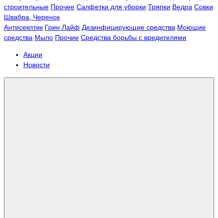
строительные
Прочее
Салфетки для уборки
Тряпки
Ведра
Совки
Швабра, Черенок
Антисекптик
Грин Лайф
Дезинфицирующие средства
Моющие
средства
Мыло
Прочие
Средства борьбы с вредителями
Акции
Новости